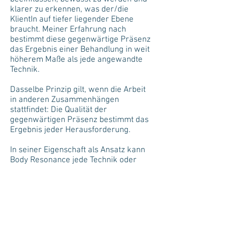
klarer zu erkennen, was der/die
KlientIn auf tiefer liegender Ebene
braucht. Meiner Erfahrung nach
bestimmt diese gegenwärtige Präsenz
das Ergebnis einer Behandlung in weit
höherem Maße als jede angewandte
Technik.
Dasselbe Prinzip gilt, wenn die Arbeit
in anderen Zusammenhängen
stattfindet: Die Qualität der
gegenwärtigen Präsenz bestimmt das
Ergebnis jeder Herausforderung.
In seiner Eigenschaft als Ansatz kann
Body Resonance jede Technik oder
Methode begleiten, ob therapeutisch
oder in einer Organisation oder in
einem anderen Zusammenhang, wie
das Lehren oder Coachen, indem es
ein offeneres ‚Feld’ fördert, in
welchem sich eine größere