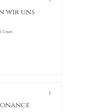
n wir uns
d Crean.
sonance