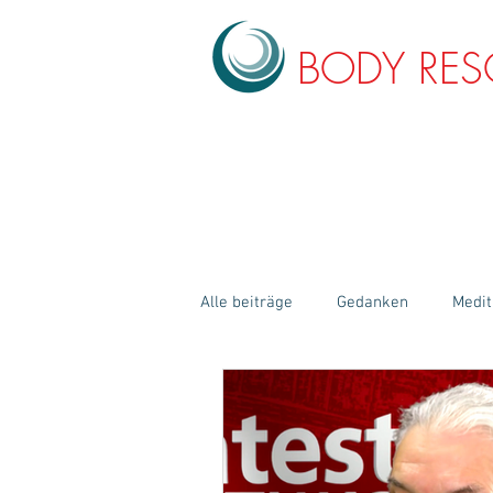
BODY RE
BLOG & INSPI
Alle beiträge
Gedanken
Medit