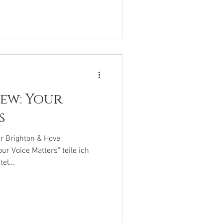
ew: Your
s
er Brighton & Hove
 Voice Matters" teile ich
el...