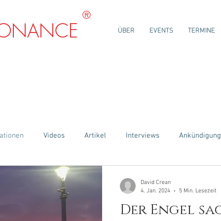
®
SONANCE
ÜBER
EVENTS
TERMINE
RATIONEN
ationen
Videos
Artikel
Interviews
Ankündigun
David Crean
4. Jan. 2024
5 Min. Lesezeit
Der Engel sag