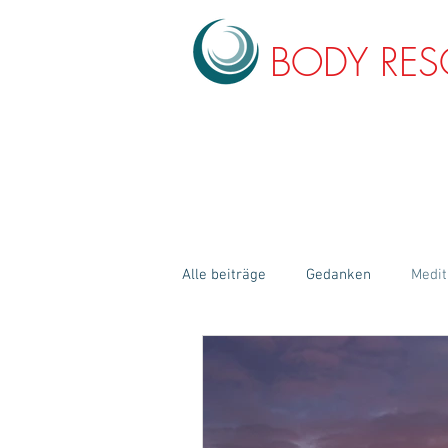
BODY RE
BLOG & INSPI
Alle beiträge
Gedanken
Medit